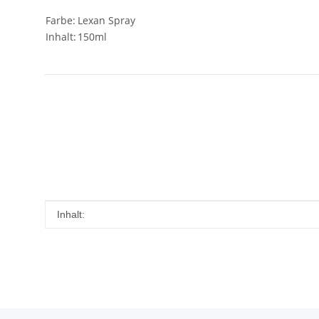
Farbe:
Lexan Spray
Inhalt:
150ml
Produkteigenschaft
Wert
Inhalt: