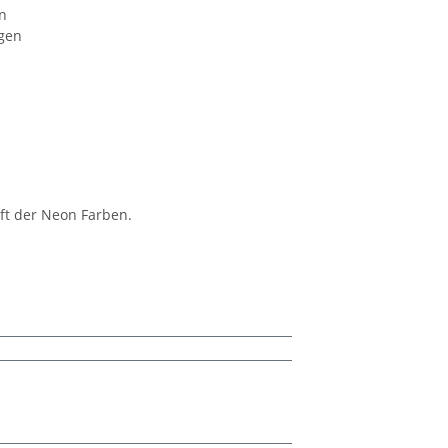
n
ngen
aft der Neon Farben.