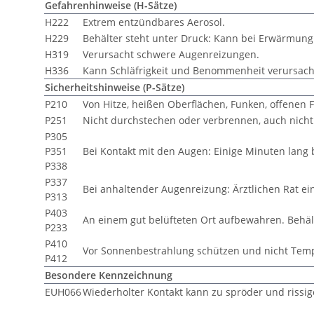
Gefahrenhinweise (H-Sätze)
H222
Extrem entzündbares Aerosol.
H229
Behälter steht unter Druck: Kann bei Erwärmung
H319
Verursacht schwere Augenreizungen.
H336
Kann Schläfrigkeit und Benommenheit verursach
Sicherheitshinweise (P-Sätze)
P210
Von Hitze, heißen Oberflächen, Funken, offenen
P251
Nicht durchstechen oder verbrennen, auch nich
P305
P351
Bei Kontakt mit den Augen: Einige Minuten lang
P338
P337
Bei anhaltender Augenreizung: Ärztlichen Rat ein
P313
P403
An einem gut belüfteten Ort aufbewahren. Behält
P233
P410
Vor Sonnenbestrahlung schützen und nicht Temp
P412
Besondere Kennzeichnung
EUH066
Wiederholter Kontakt kann zu spröder und rissig