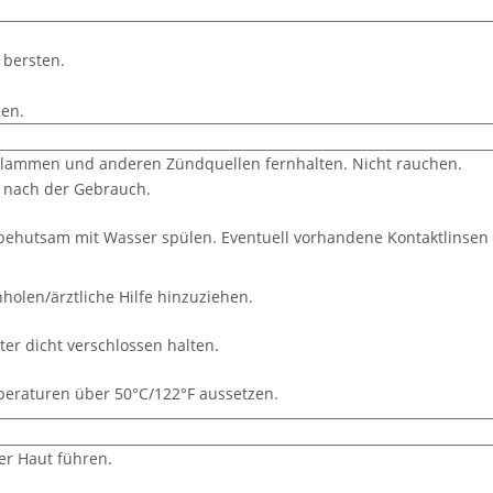
 bersten.
en.
 Flammen und anderen Zündquellen fernhalten. Nicht rauchen.
t nach der Gebrauch.
 behutsam mit Wasser spülen. Eventuell vorhandene Kontaktlinsen 
holen/ärztliche Hilfe hinzuziehen.
er dicht verschlossen halten.
eraturen über 50°C/122°F aussetzen.
er Haut führen.