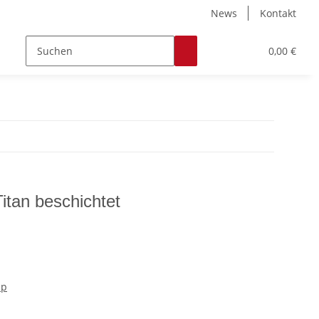
News
Kontakt
Zubehör
Hobby & Freizeit
Werkstoffe
0,00 €
tan beschichtet
mp