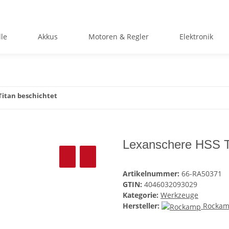
le
Akkus
Motoren & Regler
Elektronik
Titan beschichtet
Lexanschere HSS Ti
Artikelnummer:
66-RA50371
GTIN:
4046032093029
Kategorie:
Werkzeuge
Hersteller:
Rocka