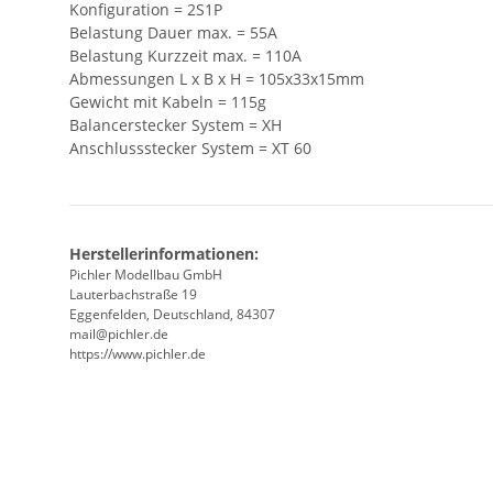
Konfiguration = 2S1P
Belastung Dauer max. = 55A
Belastung Kurzzeit max. = 110A
Abmessungen L x B x H = 105x33x15mm
Gewicht mit Kabeln = 115g
Balancerstecker System = XH
Anschlussstecker System = XT 60
Herstellerinformationen:
Pichler Modellbau GmbH
Lauterbachstraße 19
Eggenfelden, Deutschland, 84307
mail@pichler.de
https://www.pichler.de