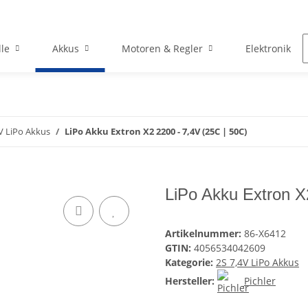
le
Akkus
Motoren & Regler
Elektronik
V LiPo Akkus
LiPo Akku Extron X2 2200 - 7,4V (25C | 50C)
LiPo Akku Extron X
Artikelnummer:
86-X6412
GTIN:
4056534042609
Kategorie:
2S 7,4V LiPo Akkus
Hersteller:
Pichler