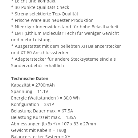
* Leicht und kompakt
* 30-Punkte Qualitäts Check
* Streng selektierte Top-Qualität
* Frische Ware aus neuester Produktion
* Niedriger Innenwiderstand für hohe Belastbarkeit
* LMT (Lithium Molecular Tech) für weniger Gewicht
und mehr Leistung
* Ausgestattet mit dem beliebten XH Balancerstecker
und XT 60 Anschlussstecker
* Adapterstecker für andere Stecksysteme sind als
Sonderzubehör erhältlich
Technische Daten
Kapazität = 2700mAh
Spannung = 11,1V
Energie (Wattstunden ) = 30,0 Wh
Konfiguration = 3S1P
Belastung Dauer max. = 67.5A
Belastung Kurzzeit max. = 135A
Abmessungen (LxBxH) = 107 x 33 x 27mm
Gewicht mit Kabeln = 190g
Balancerstecker System = XH