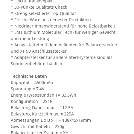
* Leicht und kompakt
* 30-Punkte Qualitäts Check
* Streng selektierte Top-Qualität
* Frische Ware aus neuester Produktion
* Niedriger Innenwiderstand für hohe Belastbarkeit
* LMT (Lithium Molecular Tech) für weniger Gewicht
und mehr Leistung
* Ausgestattet mit dem beliebten XH Balancerstecker
und XT 90 Anschlussstecker
* Adapterstecker für andere Stecksysteme sind als
Sonderzubehör erhältlich
Technische Daten
Kapazität = 4500mAh
Spannung = 7,4V
Energie (Wattstunden ) = 33,3Wh
Konfiguration = 2S1P
Belastung Dauer max. = 112.5A
Belastung Kurzzeit max. = 225A
Abmessungen L x B x H = 138x45x19mm
Gewicht mit Kabeln = 230g
Balancerstecker System = XH