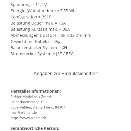
Spannung = 11,1 V
Energie (Wattstunden ) = 5,55 Wh
Konfiguration = 3S1P
Belastung Dauer max. = 15A
Belastung Kurzzeit max. = 30A
Abmessungen L x B x H = 58 x 32 x16 mm
Gewicht mit Kabeln = 45g
Balancerstecker System = XH
Stromstecker System = JST / BEC
Angaben zur Produktsicherheit
Herstellerinformationen:
Pichler Modellbau GmbH
Lauterbachstraße 19
Eggenfelden, Deutschland, 84307
mail@pichler.de
https://www.pichler.de
verantwortliche Person: