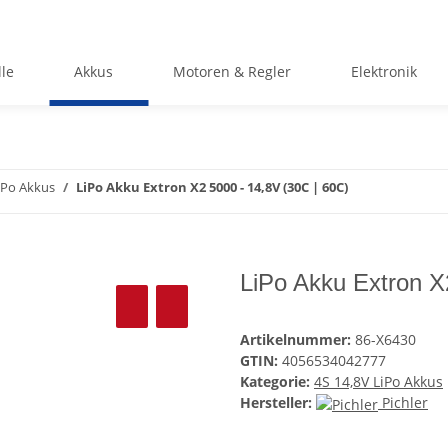
le
Akkus
Motoren & Regler
Elektronik
iPo Akkus
LiPo Akku Extron X2 5000 - 14,8V (30C | 60C)
LiPo Akku Extron X
Artikelnummer:
86-X6430
GTIN:
4056534042777
Kategorie:
4S 14,8V LiPo Akkus
Hersteller:
Pichler