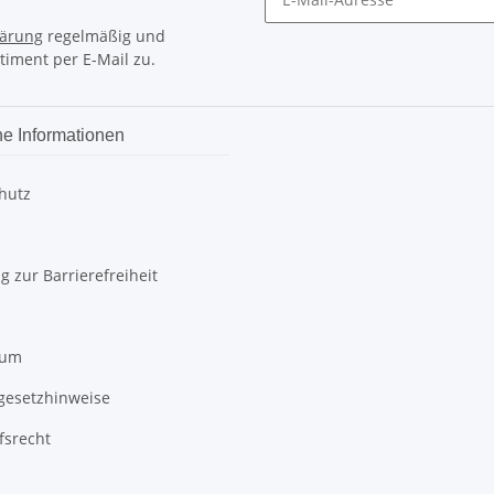
lärung
regelmäßig und
timent per E-Mail zu.
he Informationen
hutz
g zur Barrierefreiheit
sum
egesetzhinweise
fsrecht