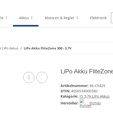
le
Akkus
Motoren & Regler
Elektronik
V LiPo Akkus
LiPo Akku FliteZone 300 - 3,7V
LiPo Akku FliteZon
Artikelnummer:
86-C5429
GTIN:
4056534000340
Kategorie:
1S 3,7V LiPo Akkus
Hersteller:
Pichler