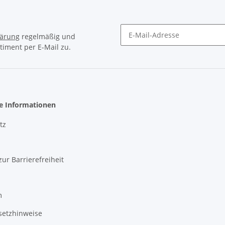
lärung
regelmäßig und
timent per E-Mail zu.
Newsletter Abonnieren
he Informationen
tz
zur Barrierefreiheit
m
setzhinweise