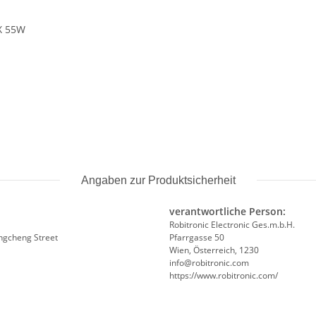
X 55W
Angaben zur Produktsicherheit
verantwortliche Person:
Robitronic Electronic Ges.m.b.H.
angcheng Street
Pfarrgasse 50
Wien, Österreich, 1230
info@robitronic.com
https://www.robitronic.com/