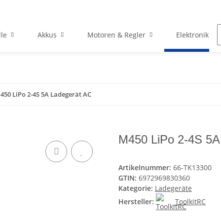
le
Akkus
Motoren & Regler
Elektronik
450 LiPo 2-4S 5A Ladegerät AC
M450 LiPo 2-4S 5A
Artikelnummer:
66-TK13300
GTIN:
6972969830360
Kategorie:
Ladegeräte
Hersteller:
ToolkitRC