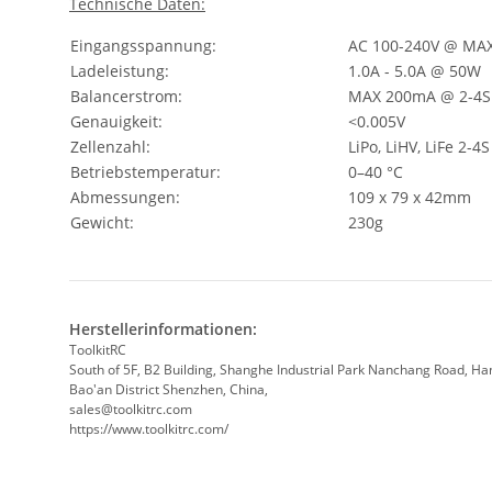
Technische Daten:
Eingangsspannung:
AC 100-240V @ MA
Ladeleistung:
1.0A - 5.0A @ 50W
Balancerstrom:
MAX 200mA @ 2-4S
Genauigkeit:
<0.005V
Zellenzahl:
LiPo, LiHV, LiFe 2-4S
Betriebstemperatur:
0–40 °C
Abmessungen:
109 x 79 x 42mm
Gewicht:
230g
Herstellerinformationen:
ToolkitRC
South of 5F, B2 Building, Shanghe Industrial Park Nanchang Road, H
Bao'an District Shenzhen, China,
sales@toolkitrc.com
https://www.toolkitrc.com/