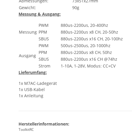
Abmessungen:
73x51x27mm
Gewicht:
90g
Messung & Ausgang:
PWM
880us-2200us, 20-400hz
Messung
PPM
880us-2200us x8 CH, 20-50hz
SBUS
880us-2200us x16 CH, 20-100hz
PWM
500us-2500us, 20-1000hz
PPM
880us-2200us x8 CH, 50hz
Ausgang
SBUS
880us-2200us x16 CH @74hz
Strom
1-10A, 1-28V, Modus: CC+CV
Lieferumfang:
1x M7AC-Ladegerät
1x USB-Kabel
1x Anleitung
Herstellerinformationen:
ToolkitRC