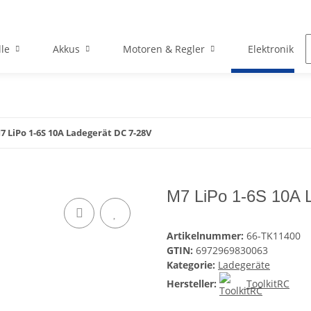
le
Akkus
Motoren & Regler
Elektronik
7 LiPo 1-6S 10A Ladegerät DC 7-28V
M7 LiPo 1-6S 10A 
Artikelnummer:
66-TK11400
GTIN:
6972969830063
Kategorie:
Ladegeräte
Hersteller:
ToolkitRC