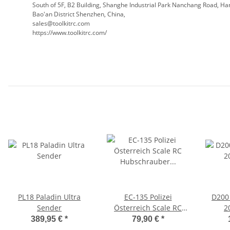
South of 5F, B2 Building, Shanghe Industrial Park Nanchang Road, H
Bao'an District Shenzhen, China,
sales@toolkitrc.com
https://www.toolkitrc.com/
PL18 Paladin Ultra
EC-135 Polizei
D200 
Sender
Österreich Scale RC
2
Hubschrauber Elektro
389,95 €
*
79,90 €
*
RTF