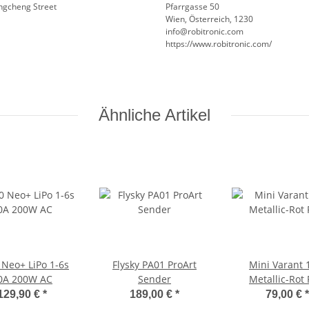
angcheng Street
Pfarrgasse 50
Wien, Österreich, 1230
info@robitronic.com
https://www.robitronic.com/
Ähnliche Artikel
Neo+ LiPo 1-6s
Flysky PA01 ProArt
Mini Varant 
0A 200W AC
Sender
Metallic-Rot
129,90 €
*
189,00 €
*
79,00 €
*