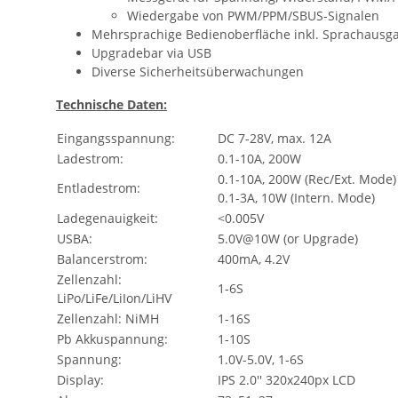
Wiedergabe von PWM/PPM/SBUS-Signalen
Mehrsprachige Bedienoberfläche inkl. Sprachausg
Upgradebar via USB
Diverse Sicherheitsüberwachungen
Technische Daten:
Eingangsspannung:
DC 7-28V, max. 12A
Ladestrom:
0.1-10A, 200W
0.1-10A, 200W (Rec/Ext. Mode)
Entladestrom:
0.1-3A, 10W (Intern. Mode)
Ladegenauigkeit:
<0.005V
USBA:
5.0V@10W (or Upgrade)
Balancerstrom:
400mA, 4.2V
Zellenzahl:
1-6S
LiPo/LiFe/LiIon/LiHV
Zellenzahl: NiMH
1-16S
Pb Akkuspannung:
1-10S
Spannung:
1.0V-5.0V, 1-6S
Display:
IPS 2.0'' 320x240px LCD