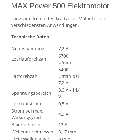
MAX Power 500 Elektromotor
Langsam drehender, kraftvoller Motor für die
verschiedensten Anwendungen.
Technische Daten
Nennspannung
7,2 V
6700
Leerlaufdrehzahl
U/min
5400
Lastdrehzahl
U/min bei
7,2 V
3,6 V - 14,4
Spannungsbereich
V
Leerlaufstrom
0,5 A
Strom bei max.
4,5 A
Wirkungsgrad
Blockierstrom
12 A
Wellendurchmesser
3,17 mm
Freie Wellenlänge
8 mm