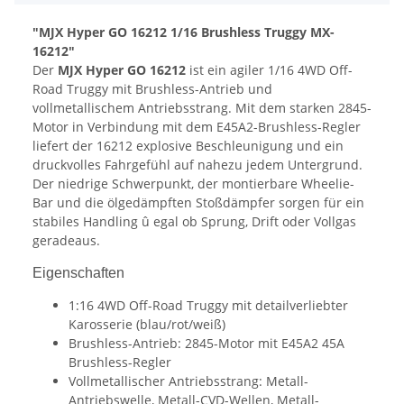
"MJX Hyper GO 16212 1/16 Brushless Truggy MX-
16212"
Der
MJX Hyper GO 16212
ist ein agiler 1/16 4WD Off-
Road Truggy mit Brushless-Antrieb und
vollmetallischem Antriebsstrang. Mit dem starken 2845-
Motor in Verbindung mit dem E45A2-Brushless-Regler
liefert der 16212 explosive Beschleunigung und ein
druckvolles Fahrgefühl auf nahezu jedem Untergrund.
Der niedrige Schwerpunkt, der montierbare Wheelie-
Bar und die ölgedämpften Stoßdämpfer sorgen für ein
stabiles Handling û egal ob Sprung, Drift oder Vollgas
geradeaus.
Eigenschaften
1:16 4WD Off-Road Truggy mit detailverliebter
Karosserie (blau/rot/weiß)
Brushless-Antrieb: 2845-Motor mit E45A2 45A
Brushless-Regler
Vollmetallischer Antriebsstrang: Metall-
Antriebswelle, Metall-CVD-Wellen, Metall-