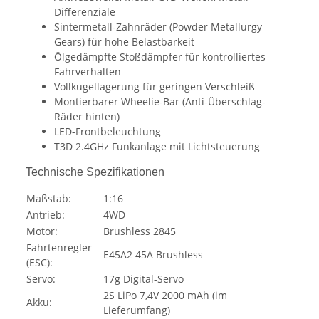
Differenziale
Sintermetall-Zahnräder (Powder Metallurgy
Gears) für hohe Belastbarkeit
Ölgedämpfte Stoßdämpfer für kontrolliertes
Fahrverhalten
Vollkugellagerung für geringen Verschleiß
Montierbarer Wheelie-Bar (Anti-Überschlag-
Räder hinten)
LED-Frontbeleuchtung
T3D 2.4GHz Funkanlage mit Lichtsteuerung
Technische Spezifikationen
Maßstab:
1:16
Antrieb:
4WD
Motor:
Brushless 2845
Fahrtenregler
E45A2 45A Brushless
(ESC):
Servo:
17g Digital-Servo
2S LiPo 7,4V 2000 mAh (im
Akku:
Lieferumfang)