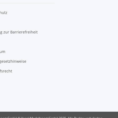
hutz
g zur Barrierefreiheit
sum
egesetzhinweise
fsrecht