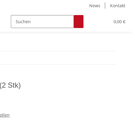
News
Kontakt
Zubehör
Hobby & Freizeit
Werkstoffe
0,00 €
(2 Stk)
ollen