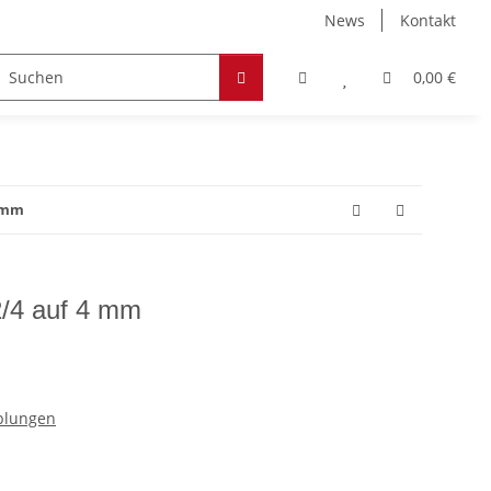
News
Kontakt
Zubehör
Hobby & Freizeit
Werkstoffe
0,00 €
4 mm
2/4 auf 4 mm
pplungen