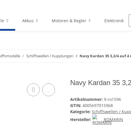
le
Akkus
Motoren & Regler
Elektronik
hiffsmodelle
Schiffswellen / Kupplungen
Navy Kardan 35 3,2/4 auf 
Navy Kardan 35 3,
Artikelnummer:
9-ro1596
GTIN:
4005697015968
Kategorie:
Schiffswellen / Ku
Hersteller:
ROMARIN