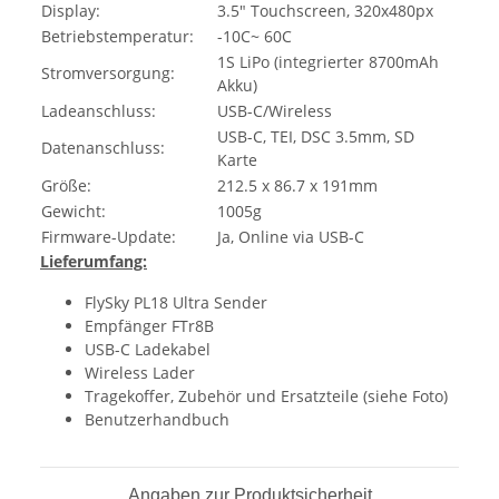
Display:
3.5" Touchscreen, 320x480px
Betriebstemperatur:
-10C~ 60C
1S LiPo (integrierter 8700mAh
Stromversorgung:
Akku)
Ladeanschluss:
USB-C/Wireless
USB-C, TEI, DSC 3.5mm, SD
Datenanschluss:
Karte
Größe:
212.5 x 86.7 x 191mm
Gewicht:
1005g
Firmware-Update:
Ja, Online via USB-C
Lieferumfang:
FlySky PL18 Ultra Sender
Empfänger FTr8B
USB-C Ladekabel
Wireless Lader
Tragekoffer, Zubehör und Ersatzteile (siehe Foto)
Benutzerhandbuch
Angaben zur Produktsicherheit