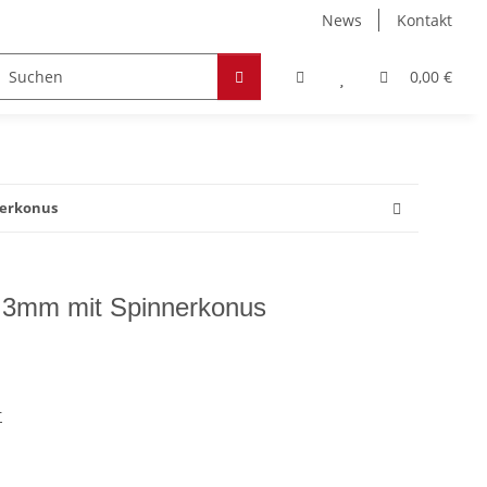
News
Kontakt
Zubehör
Hobby & Freizeit
Werkstoffe
0,00 €
nerkonus
2.3mm mit Spinnerkonus
r