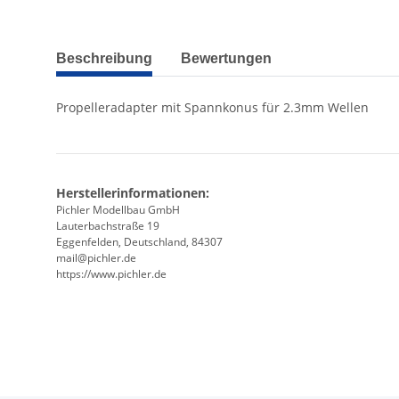
weitere Registerkarten anzeigen
Beschreibung
Bewertungen
Propelleradapter mit Spannkonus für 2.3mm Wellen
Herstellerinformationen:
Pichler Modellbau GmbH
Lauterbachstraße 19
Eggenfelden, Deutschland, 84307
mail@pichler.de
https://www.pichler.de