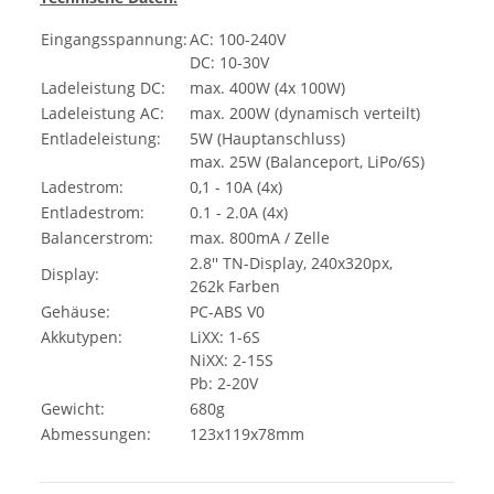
Eingangsspannung:
AC: 100-240V
DC: 10-30V
Ladeleistung DC:
max. 400W (4x 100W)
Ladeleistung AC:
max. 200W (dynamisch verteilt)
Entladeleistung:
5W (Hauptanschluss)
max. 25W (Balanceport, LiPo/6S)
Ladestrom:
0,1 - 10A (4x)
Entladestrom:
0.1 - 2.0A (4x)
Balancerstrom:
max. 800mA / Zelle
2.8'' TN-Display, 240x320px,
Display:
262k Farben
Gehäuse:
PC-ABS V0
Akkutypen:
LiXX: 1-6S
NiXX: 2-15S
Pb: 2-20V
Gewicht:
680g
Abmessungen:
123x119x78mm