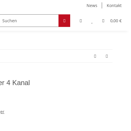
News
Kontakt
Zubehör
Hobby & Freizeit
Werkstoffe
0,00 €
r 4 Kanal
ger