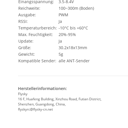
Einangsspannung:
3.5-8.4V
Reichweite:
100~300m (Boden)
Ausgabe:
PWM
RSSI:
Ja
Temperaturbereich:
-10°C bis +60°C
Max. Feuchtigkeit:
20%-95%
Update:
Ja
Größe:
30.2x18x13mm
Gewicht:
5g
Kompatible Sender:
alle ANT-Sender
Herstellerinformationen:
Flysky
16 F, Huafeng Building, Xinzhou Road, Futian District,
Shenzhen, Guangdong, China,
flyskyrc@flysky-cn.net