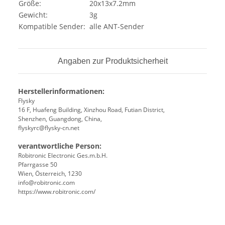
Größe:
20x13x7.2mm
Gewicht:
3g
Kompatible Sender:
alle ANT-Sender
Angaben zur Produktsicherheit
Herstellerinformationen:
Flysky
16 F, Huafeng Building, Xinzhou Road, Futian District,
Shenzhen, Guangdong, China,
flyskyrc@flysky-cn.net
verantwortliche Person:
Robitronic Electronic Ges.m.b.H.
Pfarrgasse 50
Wien, Österreich, 1230
info@robitronic.com
https://www.robitronic.com/