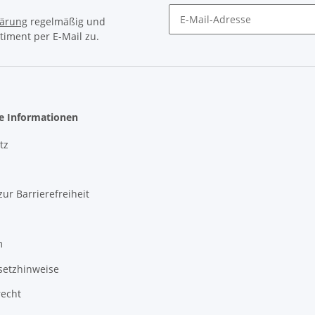
lärung
regelmäßig und
timent per E-Mail zu.
Newsletter Abonnieren
he Informationen
tz
zur Barrierefreiheit
m
setzhinweise
recht