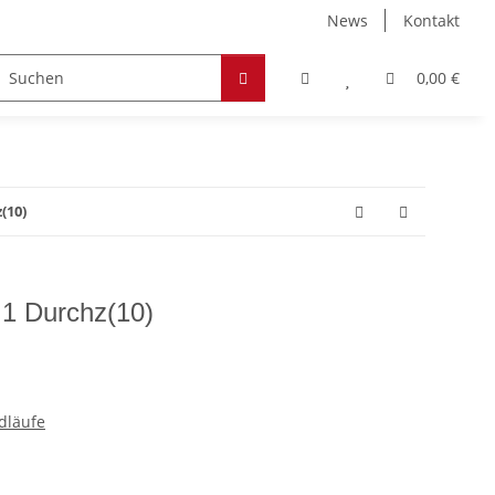
News
Kontakt
Zubehör
Hobby & Freizeit
Werkstoffe
0,00 €
(10)
 1 Durchz(10)
dläufe