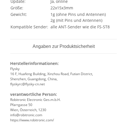
Update:
Ja, online
Größe:
22x15x3mm
Gewicht:
1g (ohne Pins und Antennen)
2g (mit Pins und Antennen)
Kompatible Sender:
alle ANT-Sender wie die FS-ST8
Angaben zur Produktsicherheit
Herstellerinformationen:
Flysky
16 F, Huafeng Building, Xinzhou Road, Futian District,
Shenzhen, Guangdong, China,
flyskyrc@flysky-cn.net
verantwortliche Person:
Robitronic Electronic Ges.m.b.H.
Pfarrgasse 50
Wien, Österreich, 1230
info@robitronic.com
https://www.robitronic.com/