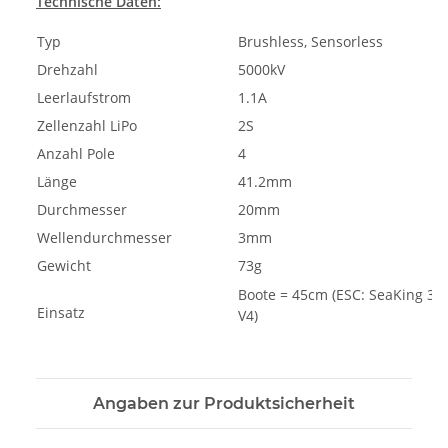
Technische Daten:
Typ
Brushless, Sensorless
Drehzahl
5000kV
Leerlaufstrom
1.1A
Zellenzahl LiPo
2S
Anzahl Pole
4
Länge
41.2mm
Durchmesser
20mm
Wellendurchmesser
3mm
Gewicht
73g
Boote = 45cm (ESC: SeaKing 30
Einsatz
V4)
Angaben zur Produktsicherheit