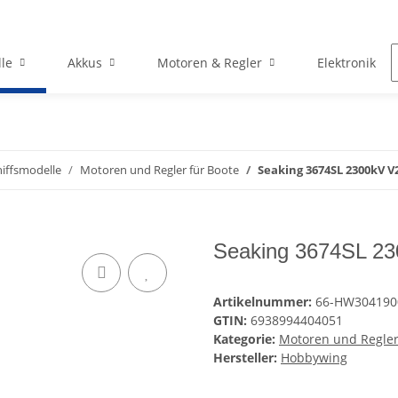
le
Akkus
Motoren & Regler
Elektronik
hiffsmodelle
Motoren und Regler für Boote
Seaking 3674SL 2300kV V
Seaking 3674SL 23
Artikelnummer:
66-HW304190
GTIN:
6938994404051
Kategorie:
Motoren und Regler
Hersteller:
Hobbywing