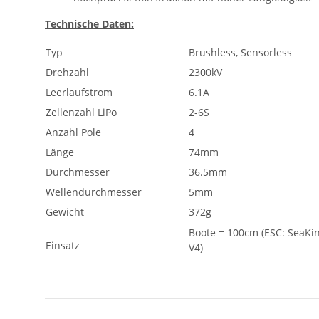
Technische Daten:
Typ
Brushless, Sensorless
Drehzahl
2300kV
Leerlaufstrom
6.1A
Zellenzahl LiPo
2-6S
Anzahl Pole
4
Länge
74mm
Durchmesser
36.5mm
Wellendurchmesser
5mm
Gewicht
372g
Boote = 100cm (ESC: SeaKi
Einsatz
V4)