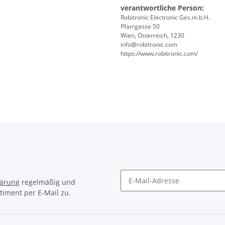
verantwortliche Person:
Robitronic Electronic Ges.m.b.H.
Pfarrgasse 50
Wien, Österreich, 1230
info@robitronic.com
https://www.robitronic.com/
lärung
regelmäßig und
timent per E-Mail zu.
Newsletter Abonnieren