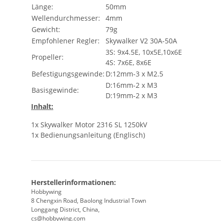
Länge:
50mm
Wellendurchmesser:
4mm
Gewicht:
79g
Empfohlener Regler:
Skywalker V2 30A-50A
3S: 9x4.5E, 10x5E,10x6E
Propeller:
4S: 7x6E, 8x6E
Befestigungsgewinde:
D:12mm-3 x M2.5
D:16mm-2 x M3
Basisgewinde:
D:19mm-2 x M3
Inhalt:
1x Skywalker Motor 2316 SL 1250kV
1x Bedienungsanleitung (Englisch)
Herstellerinformationen:
Hobbywing
8 Chengxin Road, Baolong Industrial Town
Longgang District, China,
cs@hobbywing.com