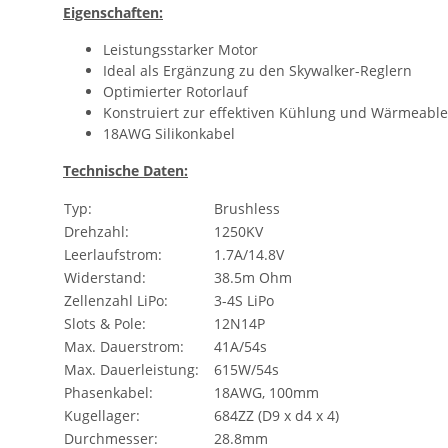
Eigenschaften:
Leistungsstarker Motor
Ideal als Ergänzung zu den Skywalker-Reglern
Optimierter Rotorlauf
Konstruiert zur effektiven Kühlung und Wärmeable
18AWG Silikonkabel
Technische Daten:
Typ:
Brushless
Drehzahl:
1250KV
Leerlaufstrom:
1.7A/14.8V
Widerstand:
38.5m Ohm
Zellenzahl LiPo:
3-4S LiPo
Slots & Pole:
12N14P
Max. Dauerstrom:
41A/54s
Max. Dauerleistung:
615W/54s
Phasenkabel:
18AWG, 100mm
Kugellager:
684ZZ (D9 x d4 x 4)
Durchmesser:
28.8mm