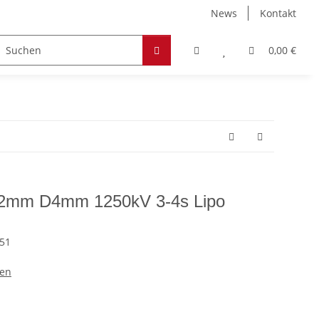
News
Kontakt
Zubehör
Hobby & Freizeit
Werkstoffe
0,00 €
32mm D4mm 1250kV 3-4s Lipo
51
ren