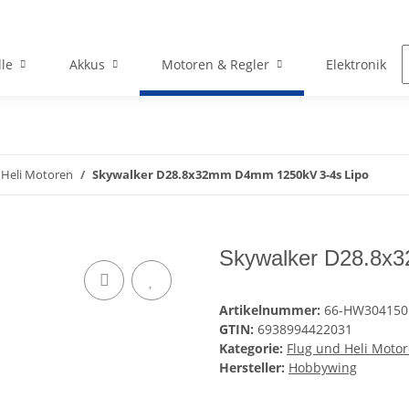
le
Akkus
Motoren & Regler
Elektronik
 Heli Motoren
Skywalker D28.8x32mm D4mm 1250kV 3-4s Lipo
Skywalker D28.8x
Artikelnummer:
66-HW304150
GTIN:
6938994422031
Kategorie:
Flug und Heli Moto
Hersteller:
Hobbywing