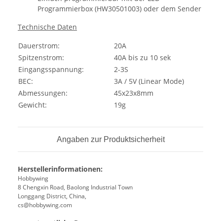
Programmierbox (
HW30501003
) oder dem Sender
Technische Daten
Dauerstrom:
20A
Spitzenstrom:
40A bis zu 10 sek
Eingangsspannung:
2-3S
BEC:
3A / 5V (Linear Mode)
Abmessungen:
45x23x8mm
Gewicht:
19g
Angaben zur Produktsicherheit
Herstellerinformationen:
Hobbywing
8 Chengxin Road, Baolong Industrial Town
Longgang District, China,
cs@hobbywing.com