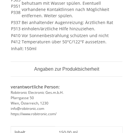
behutsam mit Wasser spülen. Eventuell
P351
vorhandene Kontaktlinsen nach Möglichkeit
P338
entfernen. Weiter spülen.
P337
Bei anhaltender Augenreizung: Ärztlichen Rat
P313
einholen/ärztliche Hilfe hinzuziehen.
P410
Vor Sonnenbestrahlung schützen und nicht
P412
Temperaturen über 50°C/122°F aussetzen.
Inhalt:
150ml
Angaben zur Produktsicherheit
verantwortliche Person:
Robitronic Electronic Ges.m.b.H.
Pfarrgasse 50
Wien, Österreich, 1230
info@robitronic.com
https://www.robitronic.com/
Produkteigenschaft
Wert
150,00 ml
Inhalt: