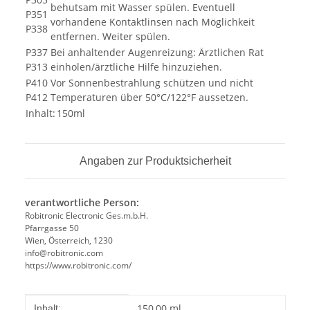
behutsam mit Wasser spülen. Eventuell
P351
vorhandene Kontaktlinsen nach Möglichkeit
P338
entfernen. Weiter spülen.
P337
Bei anhaltender Augenreizung: Ärztlichen Rat
P313
einholen/ärztliche Hilfe hinzuziehen.
P410
Vor Sonnenbestrahlung schützen und nicht
P412
Temperaturen über 50°C/122°F aussetzen.
Inhalt:
150ml
Angaben zur Produktsicherheit
verantwortliche Person:
Robitronic Electronic Ges.m.b.H.
Pfarrgasse 50
Wien, Österreich, 1230
info@robitronic.com
https://www.robitronic.com/
Produkteigenschaft
Wert
150,00 ml
Inhalt: