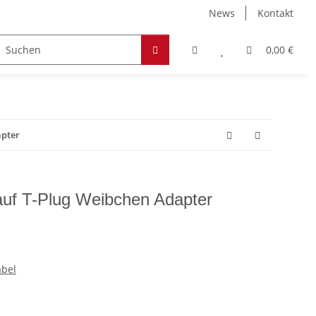
News
Kontakt
Zubehör
Hobby & Freizeit
Werkstoffe
0,00 €
apter
uf T-Plug Weibchen Adapter
abel