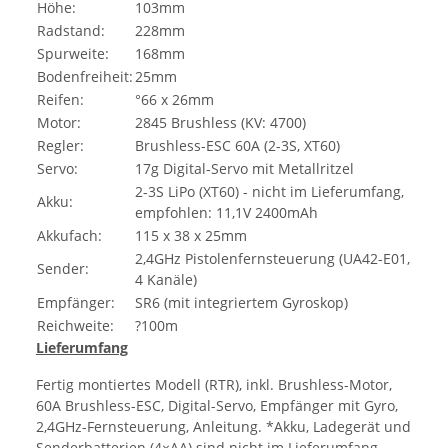
Höhe:
103mm
Radstand:
228mm
Spurweite:
168mm
Bodenfreiheit:
25mm
Reifen:
°66 x 26mm
Motor:
2845 Brushless (KV: 4700)
Regler:
Brushless-ESC 60A (2-3S, XT60)
Servo:
17g Digital-Servo mit Metallritzel
2-3S LiPo (XT60) - nicht im Lieferumfang,
Akku:
empfohlen: 11,1V 2400mAh
Akkufach:
115 x 38 x 25mm
2,4GHz Pistolenfernsteuerung (UA42-E01,
Sender:
4 Kanäle)
Empfänger:
SR6 (mit integriertem Gyroskop)
Reichweite:
?100m
Lieferumfang
Fertig montiertes Modell (RTR), inkl. Brushless-Motor,
60A Brushless-ESC, Digital-Servo, Empfänger mit Gyro,
2,4GHz-Fernsteuerung, Anleitung. *Akku, Ladegerät und
Senderbatterien (4×AA) sind nicht im Lieferumfang