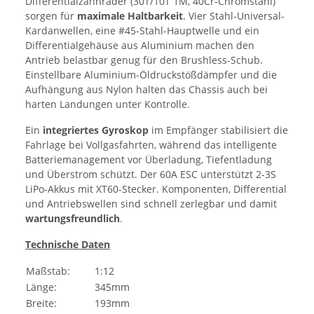
Differentialzahnräder (30T/10T 1M, 40Cr-Chromstahl)
sorgen für
maximale Haltbarkeit
. Vier Stahl-Universal-
Kardanwellen, eine #45-Stahl-Hauptwelle und ein
Differentialgehäuse aus Aluminium machen den
Antrieb belastbar genug für den Brushless-Schub.
Einstellbare Aluminium-Öldruckstößdämpfer und die
Aufhängung aus Nylon halten das Chassis auch bei
harten Landungen unter Kontrolle.
Ein
integriertes Gyroskop
im Empfänger stabilisiert die
Fahrlage bei Vollgasfahrten, während das intelligente
Batteriemanagement vor Überladung, Tiefentladung
und Überstrom schützt. Der 60A ESC unterstützt 2-3S
LiPo-Akkus mit XT60-Stecker. Komponenten, Differential
und Antriebswellen sind schnell zerlegbar und damit
wartungsfreundlich
.
Technische Daten
Maßstab:
1:12
Länge:
345mm
Breite:
193mm