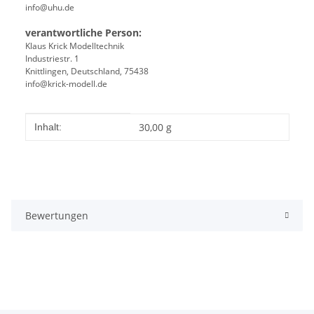
info@uhu.de
verantwortliche Person:
Klaus Krick Modelltechnik
Industriestr. 1
Knittlingen, Deutschland, 75438
info@krick-modell.de
Produkteigenschaft
Wert
30,00 g
Inhalt:
Bewertungen