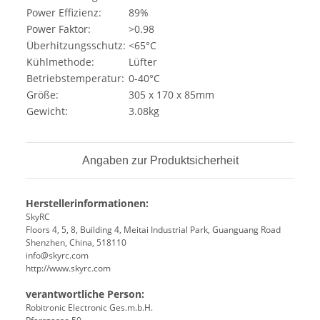
Power Effizienz:
89%
Power Faktor:
>0.98
Überhitzungsschutz:
<65°C
Kühlmethode:
Lüfter
Betriebstemperatur:
0-40°C
Größe:
305 x 170 x 85mm
Gewicht:
3.08kg
Angaben zur Produktsicherheit
Herstellerinformationen:
SkyRC
Floors 4, 5, 8, Building 4, Meitai Industrial Park, Guanguang Road
Shenzhen, China, 518110
info@skyrc.com
http://www.skyrc.com
verantwortliche Person:
Robitronic Electronic Ges.m.b.H.