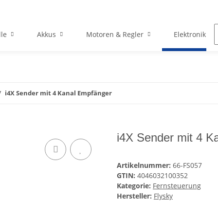
le
Akkus
Motoren & Regler
Elektronik
i4X Sender mit 4 Kanal Empfänger
i4X Sender mit 4 K
Artikelnummer:
66-FS057
GTIN:
4046032100352
Kategorie:
Fernsteuerung
Hersteller:
Flysky