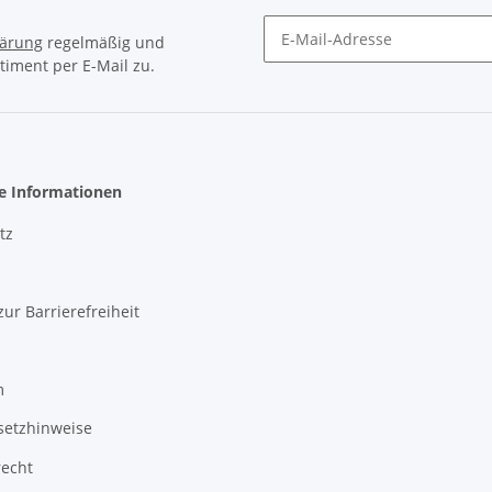
lärung
regelmäßig und
timent per E-Mail zu.
Newsletter Abonnieren
he Informationen
tz
zur Barrierefreiheit
m
setzhinweise
recht