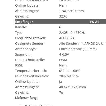
Online-Update:
Nein
Abmessungen:
174x89x190mm
Gewicht:
323g
Empfänger
FS-A6
Kanäle:
6
Typ:
2.405 - 2.475GHz
Frequenz-Protokoll:
AFHDS 2A
Geeignete Sender:
Alle Sender mit AFHDS 2A-Un
Antennentyp:
Einzelantenne (150mm)
Spannung:
4-6.5V
Datenschnittstelle:
PWM
RSSI:
Nein
Temperaturbereich:
0°C bis +60°C
Feuchtigkeitsbereich:
20% bis 95%
Online-Update:
Ja
Abmessungen:
40,4x21,1x7,3mm
Gewicht:
7g
Lieferumfang: