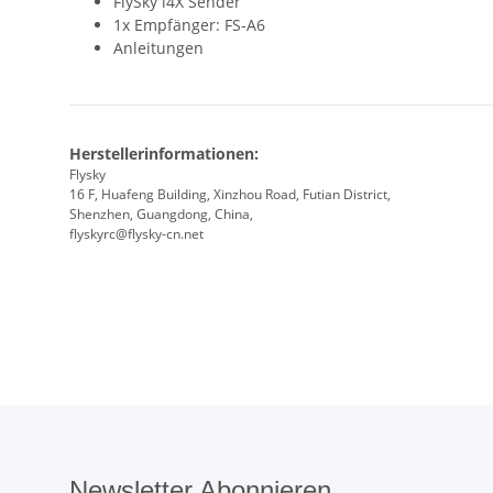
FlySky i4X Sender
1x Empfänger: FS-A6
Anleitungen
Herstellerinformationen:
Flysky
16 F, Huafeng Building, Xinzhou Road, Futian District,
Shenzhen, Guangdong, China,
flyskyrc@flysky-cn.net
Newsletter Abonnieren