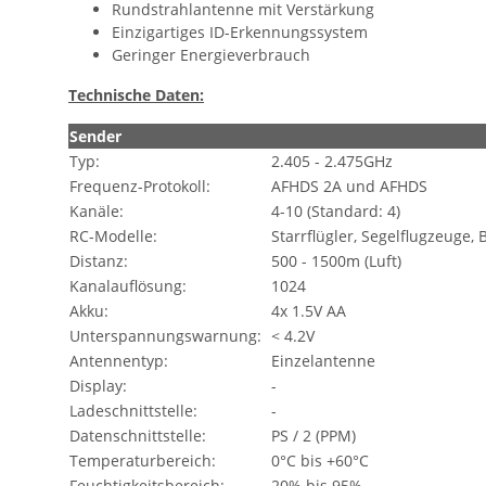
Rundstrahlantenne mit Verstärkung
Einzigartiges ID-Erkennungssystem
Geringer Energieverbrauch
Technische Daten:
Sender
Typ:
2.405 - 2.475GHz
Frequenz-Protokoll:
AFHDS 2A und AFHDS
Kanäle:
4-10 (Standard: 4)
RC-Modelle:
Starrflügler, Segelflugzeuge, 
Distanz:
500 - 1500m (Luft)
Kanalauflösung:
1024
Akku:
4x 1.5V AA
Unterspannungswarnung:
< 4.2V
Antennentyp:
Einzelantenne
Display:
-
Ladeschnittstelle:
-
Datenschnittstelle:
PS / 2 (PPM)
Temperaturbereich:
0°C bis +60°C
Feuchtigkeitsbereich:
20% bis 95%