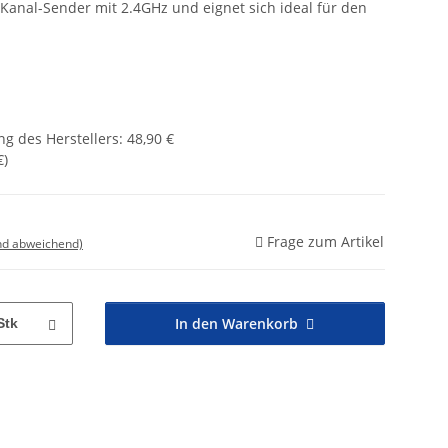
4-Kanal-Sender mit 2.4GHz und eignet sich ideal für den
g des Herstellers
:
48,90 €
€
)
Frage zum Artikel
nd abweichend)
In den Warenkorb
Stk