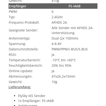
Gewicht:
410g
Empfänger
FS-IA6B
PWM:
6
Typ:
2.4GHz
Frequenz-Protokoll:
AFHDS 2A
Alle Sender mit AFHDS 2A-
Geeignete Sender:
Unterstützung
Antennentyp:
Dual (2x 150mm)
Spannung:
4-8.4V
Datenschnittstelle:
PWM/PPM/i-BUS/S.BUS
RSSI:
Ja
Temperaturbereich:
-10°C bis +60°C
Feuchtigkeitsbereich:
20% bis 95%
Online-Update:
Ja
Abmessungen:
47x26.2x15mm
Gewicht:
10g
Lieferumfang:
FlySky i6S Sender
1x Empfänger: FS-IA6B
Anleitungen