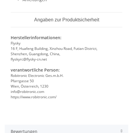
Angaben zur Produktsicherheit
Herstellerinformationen:
Flysky
16 F, Huafeng Building, Xinzhou Road, Futian District,
Shenzhen, Guangdong, China,
flyskyrc@flysky-cn.net
verantwortliche Person:
Robitronic Electronic Ges.m.b.H.
Pfarrgasse 50
Wien, Österreich, 1230
info@robitronic.com
https://www.robitronic.com/
Bewertungen