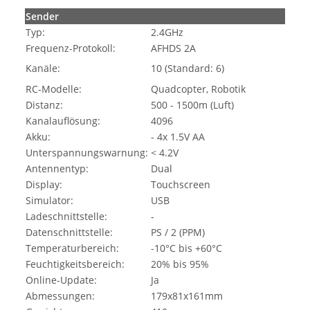
Sender
Typ:
2.4GHz
Frequenz-Protokoll:
AFHDS 2A
Kanäle:
10 (Standard: 6)
RC-Modelle:
Quadcopter, Robotik
Distanz:
500 - 1500m (Luft)
Kanalauflösung:
4096
Akku:
- 4x 1.5V AA
Unterspannungswarnung:
< 4.2V
Antennentyp:
Dual
Display:
Touchscreen
Simulator:
USB
Ladeschnittstelle:
-
Datenschnittstelle:
PS / 2 (PPM)
Temperaturbereich:
-10°C bis +60°C
Feuchtigkeitsbereich:
20% bis 95%
Online-Update:
Ja
Abmessungen:
179x81x161mm