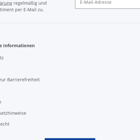
lärung
regelmäßig und
timent per E-Mail zu.
Newsletter Abonnieren
he Informationen
tz
zur Barrierefreiheit
m
setzhinweise
recht