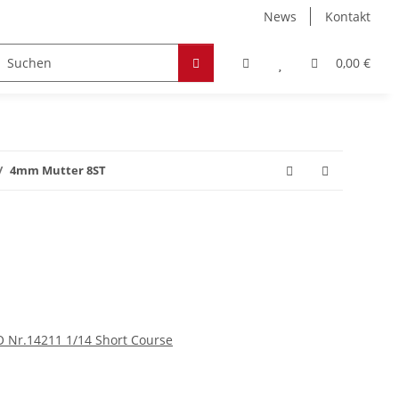
News
Kontakt
Zubehör
Hobby & Freizeit
Werkstoffe
0,00 €
4mm Mutter 8ST
O Nr.14211 1/14 Short Course