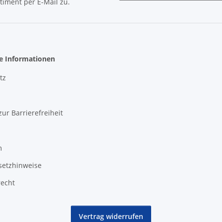
timent per E-Mail zu.
Newsletter Abonnieren
he Informationen
tz
zur Barrierefreiheit
m
setzhinweise
recht
Vertrag widerrufen