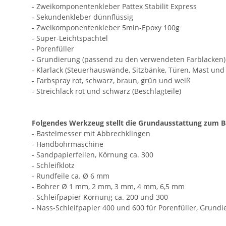
- Zweikomponentenkleber Pattex Stabilit Express
- Sekundenkleber dünnflüssig
- Zweikomponentenkleber 5min-Epoxy 100g
- Super-Leichtspachtel
- Porenfüller
- Grundierung (passend zu den verwendeten Farblacken)
- Klarlack (Steuerhauswände, Sitzbänke, Türen, Mast und 
- Farbspray rot, schwarz, braun, grün und weiß
- Streichlack rot und schwarz (Beschlagteile)
Folgendes Werkzeug stellt die Grundausstattung zum Ba
- Bastelmesser mit Abbrechklingen
- Handbohrmaschine
- Sandpapierfeilen, Körnung ca. 300
- Schleifklotz
- Rundfeile ca. Ø 6 mm
- Bohrer Ø 1 mm, 2 mm, 3 mm, 4 mm, 6,5 mm
- Schleifpapier Körnung ca. 200 und 300
- Nass-Schleifpapier 400 und 600 für Porenfüller, Grundi