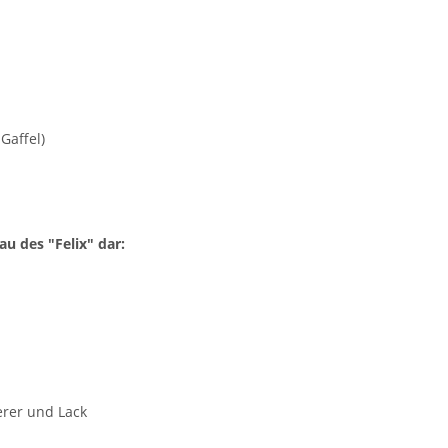
Gaffel)
u des "Felix" dar:
erer und Lack