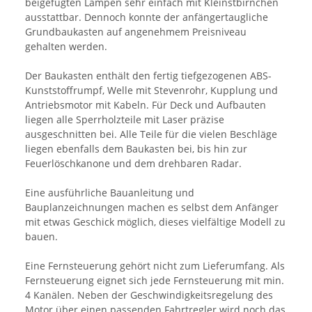
beigefügten Lampen sehr einfach mit Kleinstbirnchen
ausstattbar. Dennoch konnte der anfängertaugliche
Grundbaukasten auf angenehmem Preisniveau
gehalten werden.
Der Baukasten enthält den fertig tiefgezogenen ABS-
Kunststoffrumpf, Welle mit Stevenrohr, Kupplung und
Antriebsmotor mit Kabeln. Für Deck und Aufbauten
liegen alle Sperrholzteile mit Laser präzise
ausgeschnitten bei. Alle Teile für die vielen Beschläge
liegen ebenfalls dem Baukasten bei, bis hin zur
Feuerlöschkanone und dem drehbaren Radar.
Eine ausführliche Bauanleitung und
Bauplanzeichnungen machen es selbst dem Anfänger
mit etwas Geschick möglich, dieses vielfältige Modell zu
bauen.
Eine Fernsteuerung gehört nicht zum Lieferumfang. Als
Fernsteuerung eignet sich jede Fernsteuerung mit min.
4 Kanälen. Neben der Geschwindigkeitsregelung des
Motor über einen passenden Fahrtregler wird noch das