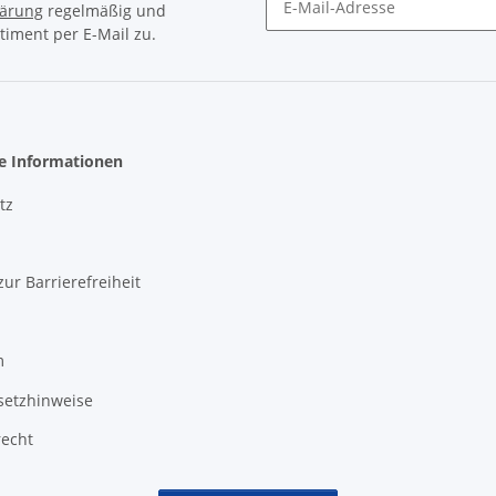
lärung
regelmäßig und
timent per E-Mail zu.
Newsletter Abonnieren
he Informationen
tz
zur Barrierefreiheit
m
setzhinweise
recht