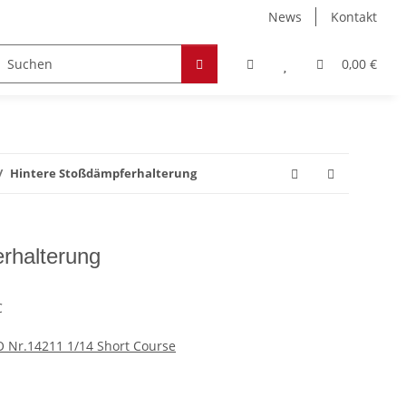
News
Kontakt
Zubehör
Hobby & Freizeit
Werkstoffe
0,00 €
Hintere Stoßdämpferhalterung
rhalterung
C
O Nr.14211 1/14 Short Course