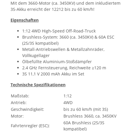
Mit dem 3660-Motor (ca. 3450KV) und dem inkludiertem
3S-Akku erreicht der 12212 bis zu 60 km/h!
Eigenschaften
1:12 4WD High-Speed Off-Road-Truck
Brushless-System: 3660 (ca. 3450KV) & 60A ESC
(2S/3S kompatibel)
Metall-Antriebswellen & Metallzahnräder,
Vollkugellager
Ölbefüllte Aluminium-Stoßdämpfer
2.4 GHz Fernsteuerung, Reichweite ≥120 m
3S 11,1 V 2000 mAh Akku im Set
Technische Spezifikationen
Maßstab:
1:12
Antrieb:
4WD
Geschwindigkeit:
bis zu 60 km/h (mit 3S)
Motor:
Brushless 3660, ca. 3450KV
60A Brushless (2S/3S
Fahrtenregler (ESC):
kompatibel)