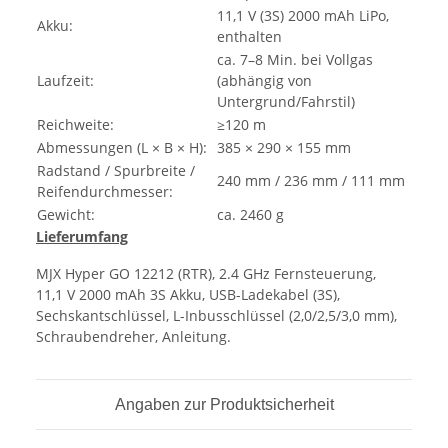
11,1 V (3S) 2000 mAh LiPo,
Akku:
enthalten
ca. 7–8 Min. bei Vollgas
Laufzeit:
(abhängig von
Untergrund/Fahrstil)
Reichweite:
≥120 m
Abmessungen (L × B × H):
385 × 290 × 155 mm
Radstand / Spurbreite /
240 mm / 236 mm / 111 mm
Reifendurchmesser:
Gewicht:
ca. 2460 g
Lieferumfang
MJX Hyper GO 12212 (RTR), 2.4 GHz Fernsteuerung,
11,1 V 2000 mAh 3S Akku, USB-Ladekabel (3S),
Sechskantschlüssel, L-Inbusschlüssel (2,0/2,5/3,0 mm),
Schraubendreher, Anleitung.
Angaben zur Produktsicherheit