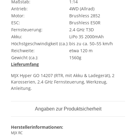
Maßstab:
1:14
Antrieb:
4WD (Allrad)
Motor:
Brushless 2852
ESC:
Brushless E50R
Fernsteuerung:
2.4 GHz T3D
Akku:
LiPo 3S 2000mAh
Höchstgeschwindigkeit (ca.):
bis zu ca. 50–55 km/h
Reichweite:
etwa 120 m
Gewicht (ca.):
1560g
Lieferumfang
MJX Hyper GO 14207 (RTR, mit Akku & Ladegerät), 2
Karosserien, 2.4 GHz Fernsteuerung, Werkzeug,
Anleitung.
Angaben zur Produktsicherheit
Herstellerinformationen:
MJX RC