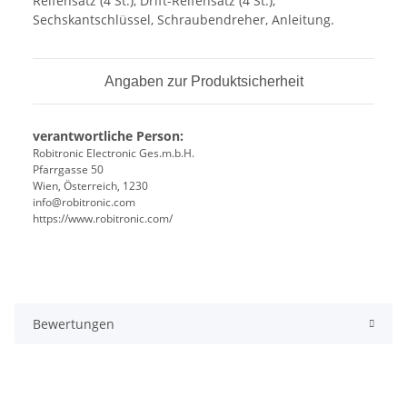
Reifensatz (4 St.), Drift-Reifensatz (4 St.),
Sechskantschlüssel, Schraubendreher, Anleitung.
Angaben zur Produktsicherheit
verantwortliche Person:
Robitronic Electronic Ges.m.b.H.
Pfarrgasse 50
Wien, Österreich, 1230
info@robitronic.com
https://www.robitronic.com/
Bewertungen