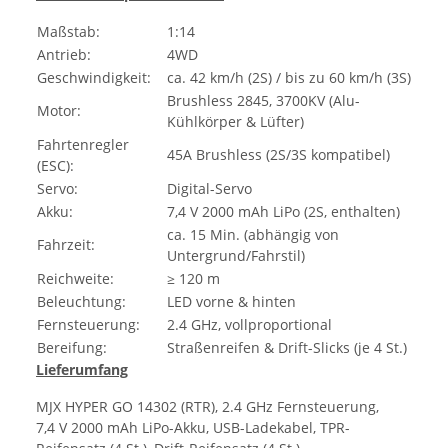
Maßstab:
1:14
Antrieb:
4WD
Geschwindigkeit:
ca. 42 km/h (2S) / bis zu 60 km/h (3S)
Brushless 2845, 3700KV (Alu-
Motor:
Kühlkörper & Lüfter)
Fahrtenregler
45A Brushless (2S/3S kompatibel)
(ESC):
Servo:
Digital-Servo
Akku:
7,4 V 2000 mAh LiPo (2S, enthalten)
ca. 15 Min. (abhängig von
Fahrzeit:
Untergrund/Fahrstil)
Reichweite:
≥ 120 m
Beleuchtung:
LED vorne & hinten
Fernsteuerung:
2.4 GHz, vollproportional
Bereifung:
Straßenreifen & Drift-Slicks (je 4 St.)
Lieferumfang
MJX HYPER GO 14302 (RTR), 2.4 GHz Fernsteuerung,
7,4 V 2000 mAh LiPo-Akku, USB-Ladekabel, TPR-