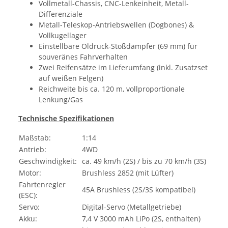
Vollmetall-Chassis, CNC-Lenkeinheit, Metall-
Differenziale
Metall-Teleskop-Antriebswellen (Dogbones) &
Vollkugellager
Einstellbare Öldruck-Stoßdämpfer (69 mm) für
souveränes Fahrverhalten
Zwei Reifensätze im Lieferumfang (inkl. Zusatzset
auf weißen Felgen)
Reichweite bis ca. 120 m, vollproportionale
Lenkung/Gas
Technische Spezifikationen
Maßstab:
1:14
Antrieb:
4WD
Geschwindigkeit:
ca. 49 km/h (2S) / bis zu 70 km/h (3S)
Motor:
Brushless 2852 (mit Lüfter)
Fahrtenregler
45A Brushless (2S/3S kompatibel)
(ESC):
Servo:
Digital-Servo (Metallgetriebe)
Akku:
7,4 V 3000 mAh LiPo (2S, enthalten)