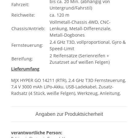
bis ca. 20 Min. (abhängig von
Fahrzeit:
Untergrund/Fahrstil)
Reichweite:
ca. 120 m
Vollmetall-Chassis 4WD, CNC-
Chassis/Antrieb:
Lenkung, Metall-Differenziale,
Metall-Dogbones
2.4 GHz T3D, vollproportional, Gyro &
Fernsteuerung:
Speed-Limit
2 Reifensätze (Serienreifen +
Bereifung:
Zusatzset auf weißen Felgen)
Lieferumfang
MJX HYPER GO 14211 (RTR), 2.4 GHz T3D Fernsteuerung,
7,4 V 3000 mAh LiPo-Akku, USB-Ladekabel, Zusatz-
Radsatz (4 Stück, weiße Felgen), Werkzeug, Anleitung.
Angaben zur Produktsicherheit
verantwortliche Person: