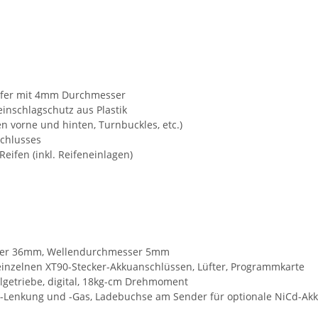
fer mit 4mm Durchmesser
inschlagschutz aus Plastik
 vorne und hinten, Turnbuckles, etc.)
schlusses
eifen (inkl. Reifeneinlagen)
sser 36mm, Wellendurchmesser 5mm
einzelnen XT90-Stecker-Akkuanschlüssen, Lüfter, Programmkarte
lgetriebe, digital, 18kg-cm Drehmoment
e-Lenkung und -Gas, Ladebuchse am Sender für optionale NiCd-Ak