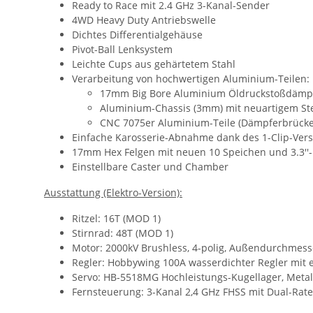
Ready to Race mit 2.4 GHz 3-Kanal-Sender
4WD Heavy Duty Antriebswelle
Dichtes Differentialgehäuse
Pivot-Ball Lenksystem
Leichte Cups aus gehärtetem Stahl
Verarbeitung von hochwertigen Aluminium-Teilen:
17mm Big Bore Aluminium Öldruckstoßdämp
Aluminium-Chassis (3mm) mit neuartigem Ste
CNC 7075er Aluminium-Teile (Dämpferbrücken
Einfache Karosserie-Abnahme dank des 1-Clip-Ver
17mm Hex Felgen mit neuen 10 Speichen und 3.3''-R
Einstellbare Caster und Chamber
Ausstattung (Elektro-Version):
Ritzel: 16T (MOD 1)
Stirnrad: 48T (MOD 1)
Motor: 2000kV Brushless, 4-polig, Außendurchme
Regler: Hobbywing 100A wasserdichter Regler mit 
Servo: HB-5518MG Hochleistungs-Kugellager, Metal
Fernsteuerung: 3-Kanal 2,4 GHz FHSS mit Dual-Rat