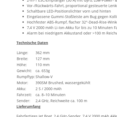
2-in-1 ESC/Empfänger (30 A) mit Gyro, Low-Power- 
Vor-/Rückwärts-Fahrt, proportional gesteuerte Len
Schaltbare LED-Positionslichter vorn und hinten
Eingelassene Gummi-Stoßleiste am Bug gegen Koll
Hochfester ABS-Rumpf, flacher 32°-Dead-Rise-Winkel
7,4 V 2000 mAh Li-Ion-Akku für bis zu 10 Minuten F
Alarm bei niedrigem Akku­stand oder >100 m Reich
Technische Daten
Länge:
362 mm
Breite:
127 mm
Höhe:
110 mm
Gewicht:
ca. 653g
Rumpftyp:
Shallow-V
Motor:
390SM Brushed, wassergekühlt
Akku:
2 S / 2000 mAh
Fahrzeit:
ca. 8–10 Minuten
Sender:
2,4 GHz, Reichweite ca. 100 m
Lieferumfang
Fahrfertiges Jet Boat, 2,4 GHz-Sender, 7,4 V 2000 mAh Ak