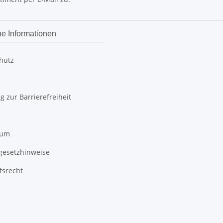
he Informationen
hutz
g zur Barrierefreiheit
sum
egesetzhinweise
fsrecht