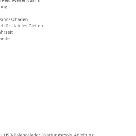
& Reichweiten-Alarm
kung
isionsschäden
 für stabiles Gleiten
ahrzeit
weite
ku, USB-Balancelader, Wartungstools, Anleitung.