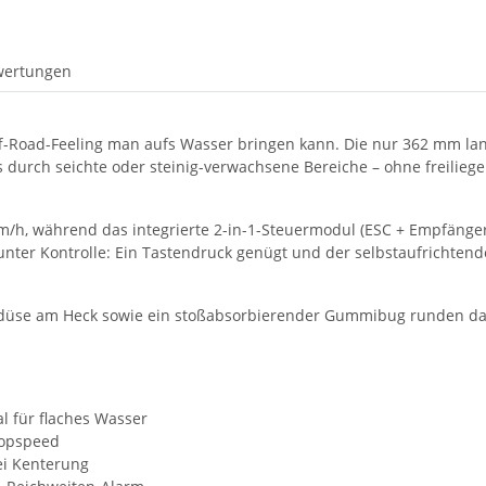
wertungen
Off-Road-Feeling man aufs Wasser bringen kann. Die nur 362 mm la
os durch seichte oder steinig-verwachsene Bereiche – ohne freili
km/h, während das integrierte 2-in-1-Steuer­modul (ESC + Empfänger
es unter Kontrolle: Ein Tastendruck genügt und der selbstaufricht
ser­düse am Heck sowie ein stoß­absorbierender Gummi­bug runden 
al für flaches Wasser
Topspeed
ei Kenterung