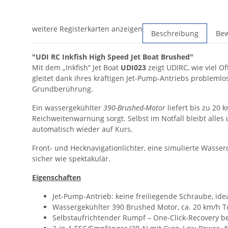
weitere Registerkarten anzeigen
Beschreibung
Be
"UDI RC Inkfish High Speed Jet Boat Brushed"
Mit dem „Inkfish“ Jet Boat
UDI023
zeigt UDIRC, wie viel 
gleitet dank ihres kräftigen Jet-Pump-Antriebs probleml
Grundberührung.
Ein wassergekühlter
390-Brushed-Motor
liefert bis zu 20 
Reich­weiten­warnung sorgt. Selbst im Notfall bleibt all
automatisch wieder auf Kurs.
Front- und Heck­navigation­lichter, eine simulierte Was
sicher wie spektakulär.
Eigenschaften
Jet-Pump-Antrieb: keine freiliegende Schraube, ide
Wassergekühlter 390 Brushed Motor, ca. 20 km/h 
Selbstaufrichtender Rumpf – One-Click-Recovery b