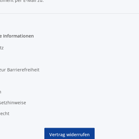
timent per E-Mail zu.
Newsletter Abonnieren
e Informationen
tz
zur Barrierefreiheit
m
setzhinweise
recht
Vertrag widerrufen