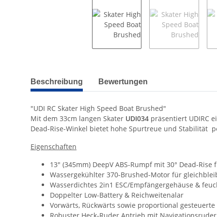
weitere Registerkarten anzeigen
Beschreibung
Bewertungen
"UDI RC Skater High Speed Boat Brushed"
Mit dem 33cm langen Skater
UDI034
präsentiert UDIRC e
Dead-Rise-Winkel bietet hohe Spurtreue und Stabilität  
Eigenschaften
13" (345mm) DeepV ABS-Rumpf mit 30° Dead-Rise f
Wassergekühlter 370-Brushed-Motor für gleichblei
Wasserdichtes 2in1 ESC/Empfängergehäuse & feuch
Doppelter Low-Battery & Reichweitenalar
Vorwärts, Rückwärts sowie proportional gesteuert
Robuster Heck-Ruder Antrieb mit Navigationsruder