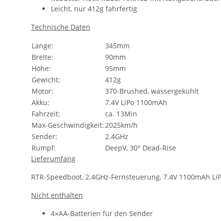
Leicht, nur 412g fahrfertig
Technische Daten
Länge:
345mm
Breite:
90mm
Höhe:
95mm
Gewicht:
412g
Motor:
370-Brushed, wassergekühlt
Akku:
7.4V LiPo 1100mAh
Fahrzeit:
ca. 13Min
Max-Geschwindigkeit:
2025km/h
Sender:
2.4GHz
Rumpf:
DeepV, 30° Dead-Rise
Lieferumfang
RTR-Speedboot, 2.4GHz-Fernsteuerung, 7.4V 1100mAh LiP
Nicht enthalten
4×AA-Batterien für den Sender