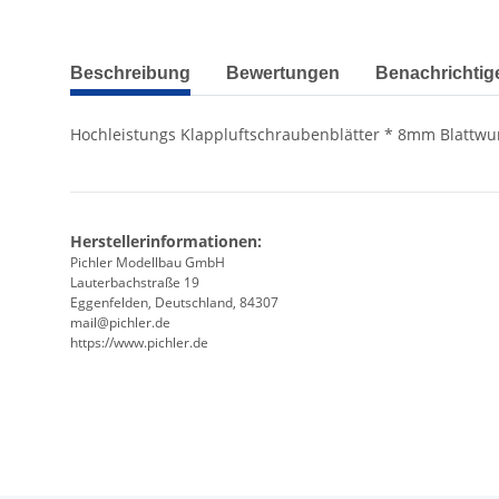
weitere Registerkarten anzeigen
Beschreibung
Bewertungen
Benachrichtig
Hochleistungs Klappluftschraubenblätter * 8mm Blattwur
Herstellerinformationen:
Pichler Modellbau GmbH
Lauterbachstraße 19
Eggenfelden, Deutschland, 84307
mail@pichler.de
https://www.pichler.de