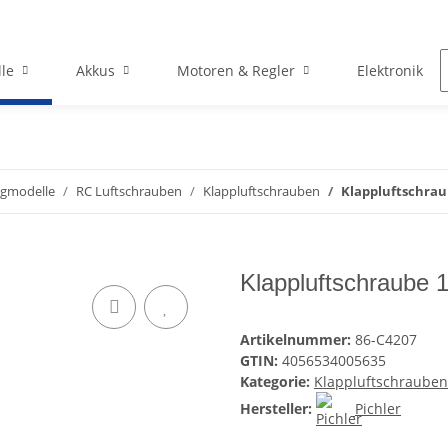
le
Akkus
Motoren & Regler
Elektronik
ugmodelle
RC Luftschrauben
Klappluftschrauben
Klappluftschraub
Klappluftschraube 1
Artikelnummer:
86-C4207
GTIN:
4056534005635
Kategorie:
Klappluftschrauben
Hersteller:
Pichler