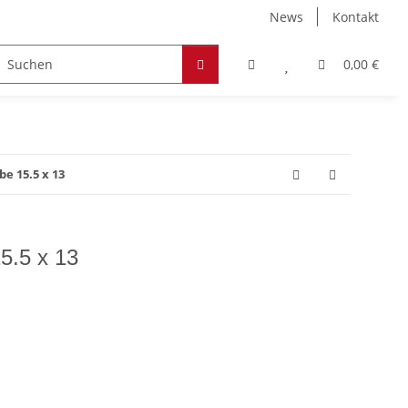
News
Kontakt
Zubehör
Hobby & Freizeit
Werkstoffe
0,00 €
e 15.5 x 13
5.5 x 13