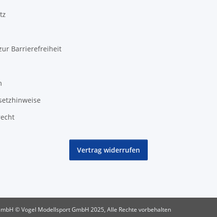
tz
zur Barrierefreiheit
m
setzhinweise
recht
Vertrag widerrufen
GmbH © Vogel Modellsport GmbH 2025, Alle Rechte vorbehalten