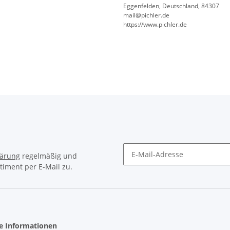
Eggenfelden, Deutschland, 84307
mail@pichler.de
https://www.pichler.de
lärung
regelmäßig und
timent per E-Mail zu.
Newsletter Abonnieren
he Informationen