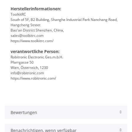
Herstellerinformationen:
ToolkitRC
South of 5F, B2 Building, Shanghe Industrial Park Nanchang Road,
Hangcheng Street
Bao'an District Shenzhen, China,
sales@toolkitrc.com
https://www.toolkitrc.com/
verantwortliche Person:
Robitronic Electronic Ges.m.b.H.
Pfarrgasse 50
Wien, Österreich, 1230
info@robitronic.com
https://www.robitronic.com/
Bewertungen
Benachrichtigen, wenn verfügbar