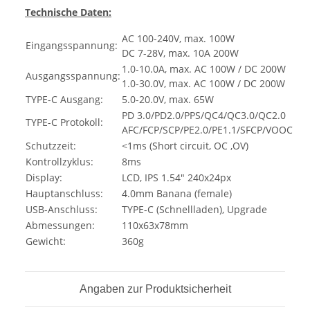
Technische Daten:
AC 100-240V, max. 100W
Eingangsspannung:
DC 7-28V, max. 10A 200W
1.0-10.0A, max. AC 100W / DC 200W
Ausgangsspannung:
1.0-30.0V, max. AC 100W / DC 200W
TYPE-C Ausgang:
5.0-20.0V, max. 65W
PD 3.0/PD2.0/PPS/QC4/QC3.0/QC2.0
TYPE-C Protokoll:
AFC/FCP/SCP/PE2.0/PE1.1/SFCP/VOOC
Schutzzeit:
<1ms (Short circuit, OC ,OV)
Kontrollzyklus:
8ms
Display:
LCD, IPS 1.54" 240x24px
Hauptanschluss:
4.0mm Banana (female)
USB-Anschluss:
TYPE-C (Schnellladen), Upgrade
Abmessungen:
110x63x78mm
Gewicht:
360g
Angaben zur Produktsicherheit