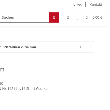
News
Kontakt
Zubehör
Hobby & Freizeit
Werkstoffe
0,00 €
Schrauben 2,6x6 mm
mm
60
O Nr.14211 1/14 Short Course