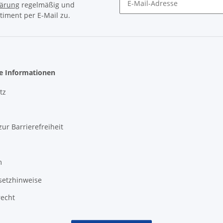
lärung
regelmäßig und
timent per E-Mail zu.
Newsletter Abonnieren
he Informationen
tz
zur Barrierefreiheit
m
setzhinweise
recht