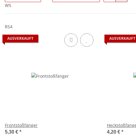
W5
RS4
AUSVERKAUFT
AUSVERKAUFT
Frontstoßfänger
Heckstoßfäng
5,30 €
*
4,20 €
*