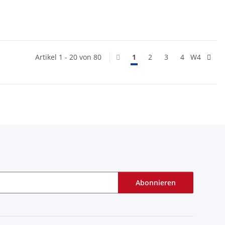
Artikel 1 - 20 von 80
1
2
3
4
W4
Abonnieren