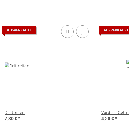
AUSVERKAUFT
AUSVERKAUFT
Driftreifen
Vordere Getr
7,80 €
*
4,20 €
*