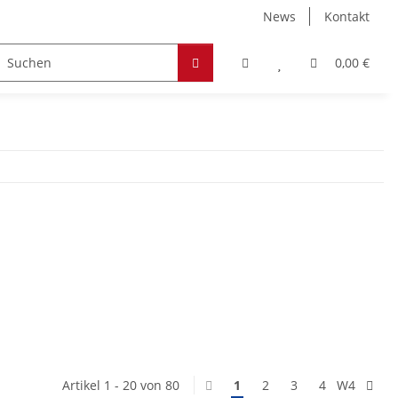
News
Kontakt
Zubehör
Hobby & Freizeit
Werkstoffe
0,00 €
Artikel 1 - 20 von 80
1
2
3
4
W4