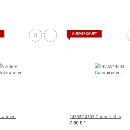
AUSVERKAUFT
tzrahmen
14302/14303 Gummireifen
7,60 €
*