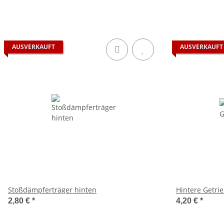
AUSVERKAUFT
AUSVERKAUFT
Stoßdämpferträger hinten
Hintere Getr
2,80 €
*
4,20 €
*