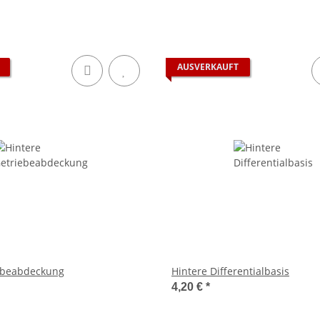
AUSVERKAUFT
iebeabdeckung
Hintere Differentialbasis
4,20 €
*