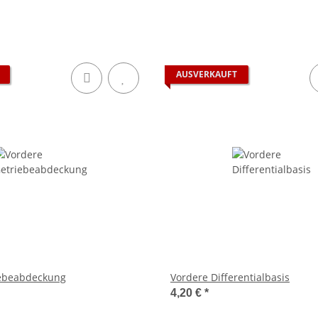
AUSVERKAUFT
iebeabdeckung
Vordere Differentialbasis
4,20 €
*