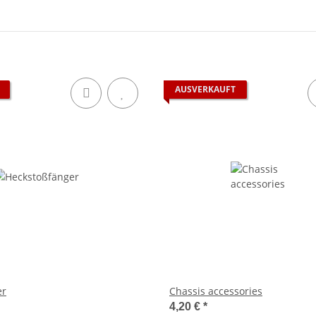
AUSVERKAUFT
er
Chassis accessories
4,20 €
*