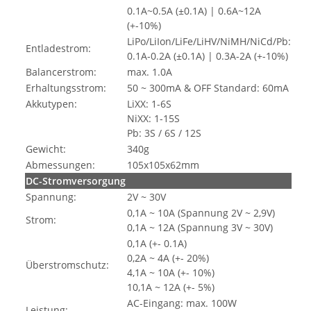
0.1A~0.5A (±0.1A) | 0.6A~12A
(+-10%)
LiPo/LiIon/LiFe/LiHV/NiMH/NiCd/Pb:
Entladestrom:
0.1A-0.2A (±0.1A) | 0.3A-2A (+-10%)
Balancerstrom:
max. 1.0A
Erhaltungsstrom:
50 ~ 300mA & OFF Standard: 60mA
Akkutypen:
LiXX: 1-6S
NiXX: 1-15S
Pb: 3S / 6S / 12S
Gewicht:
340g
Abmessungen:
105x105x62mm
DC-Stromversorgung
Spannung:
2V ~ 30V
0,1A ~ 10A (Spannung 2V ~ 2,9V)
Strom:
0,1A ~ 12A (Spannung 3V ~ 30V)
0,1A (+- 0.1A)
0,2A ~ 4A (+- 20%)
Überstromschutz:
4,1A ~ 10A (+- 10%)
10,1A ~ 12A (+- 5%)
AC-Eingang: max. 100W
Leistung: