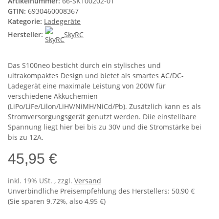
Artikelnummer:
66-SK100202-01
GTIN:
6930460008367
Kategorie:
Ladegeräte
Hersteller:
SkyRC
Das S100neo besticht durch ein stylisches und
ultrakompaktes Design und bietet als smartes AC/DC-
Ladegerät eine maximale Leistung von 200W für
verschiedene Akkuchemien
(LiPo/LiFe/Lilon/LiHV/NiMH/NiCd/Pb). Zusätzlich kann es als
Stromversorgungsgerät genutzt werden. Diie einstellbare
Spannung liegt hier bei bis zu 30V und die Stromstärke bei
bis zu 12A.
45,95 €
inkl. 19% USt. , zzgl.
Versand
Unverbindliche Preisempfehlung des Herstellers
:
50,90 €
(Sie sparen
9.72%
, also
4,95 €
)