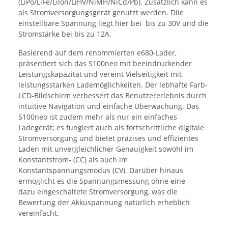
(LiPo/LiFe/Lilon/LiHV/NiMH/NiCd/Pb). Zusätzlich kann es
als Stromversorgungsgerät genutzt werden. Diie
einstellbare Spannung liegt hier bei bis zu 30V und die
Stromstärke bei bis zu 12A.
Basierend auf dem renommierten e680-Lader,
präsentiert sich das S100neo mit beeindruckender
Leistungskapazität und vereint Vielseitigkeit mit
leistungsstarken Lademöglichkeiten. Der lebhafte Farb-
LCD-Bildschirm verbessert das Benutzererlebnis durch
intuitive Navigation und einfache Überwachung. Das
S100neo ist zudem mehr als nur ein einfaches
Ladegerät; es fungiert auch als fortschrittliche digitale
Stromversorgung und bietet präzises und effizientes
Laden mit unvergleichlicher Genauigkeit sowohl im
Konstantstrom- (CC) als auch im
Konstantspannungsmodus (CV). Darüber hinaus
ermöglicht es die Spannungsmessung ohne eine
dazu eingeschaltete Stromversorgung, was die
Bewertung der Akkuspannung natürlich erheblich
vereinfacht.