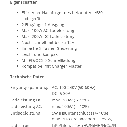
Eigenschaften:
Effizienter Nachfolger des bekannten e680
Ladegeräts
2 Eingänge, 1 Ausgang
Max. 100W AC-Ladeleistung
Max. 200W DC-Ladeleistung
Noch schnell mit bis zu 12A
Einfache 3-Tasten-Steuerung
Leicht und kompakt
Mit PD/QC3.0-Schnellladung
Kompatibel mit Charger Master
Technische Daten:
Eingangsspannung:
AC: 100-240V (50-60Hz)
DC: 6-30V
Ladeleistung DC:
max. 200W (+- 10%)
Ladeleistung AC:
max. 100W (+- 10%)
Entladeleistung:
5W (Hauptanschluss) (+- 10%)
max. 20W (Balanceport, LiPo/6S)
Ladestrom:
LiPo/LiIon/LiFe/LiHV/NiMH/NiCd/Pb: