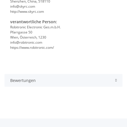
Shenzhen, China, 518110
info@skyrc.com
http://www.skyrc.com
verantwortliche Person:
Robitronic Electronic Ges.m.b.H.
Pfarrgasse 50
Wien, Österreich, 1230
info@robitronic.com
https://www.robitronic.com/
Bewertungen